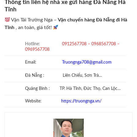
Thông tin liên hệ nhà xe gửi hàng Đà Nẵng Hà
Tĩnh
Vận Tải Trường Nga –
Vận chuyển hàng Đà Nẵng đi Hà
Tĩnh
, an toàn, giá tốt!
Hotline:
0912567708 – 0968567708 –
0969567708
Email:
Truongnga708@gmail.com
Đà Nẵng : Liên Chiểu, Sơn Trà…
Quảng Bình : TP. Hà Tĩnh, Đức Thọ, Can Lộc…
Website:
https://truongnga.vn/