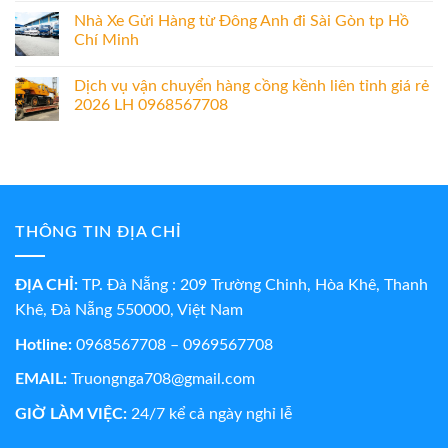
Nhà Xe Gửi Hàng từ Đông Anh đi Sài Gòn tp Hồ
Chí Minh
Dịch vụ vận chuyển hàng cồng kềnh liên tỉnh giá rẻ
2026 LH 0968567708
THÔNG TIN ĐỊA CHỈ
ĐỊA CHỈ:
TP. Đà Nẵng : 209 Trường Chinh, Hòa Khê, Thanh
Khê, Đà Nẵng 550000, Việt Nam
Hotline:
0968567708 – 0969567708
EMAIL:
Truongnga708@gmail.com
GIỜ LÀM VIỆC:
24/7 kể cả ngày nghỉ lễ