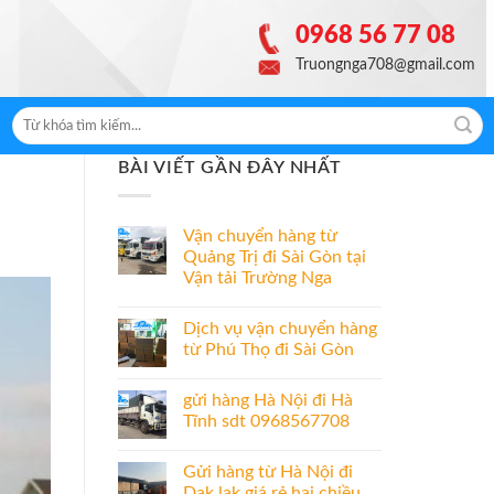
0968 56 77 08
Truongnga708@gmail.com
BÀI VIẾT GẦN ĐÂY NHẤT
Vận chuyển hàng từ
Quảng Trị đi Sài Gòn tại
Vận tải Trường Nga
Dịch vụ vận chuyển hàng
từ Phú Thọ đi Sài Gòn
gửi hàng Hà Nội đi Hà
Tĩnh sdt 0968567708
Gửi hàng từ Hà Nội đi
Dak lak giá rẻ hai chiều