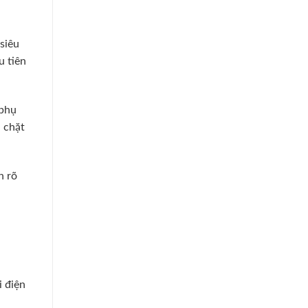
siêu
 tiên
 phụ
 chặt
h rõ
i điện