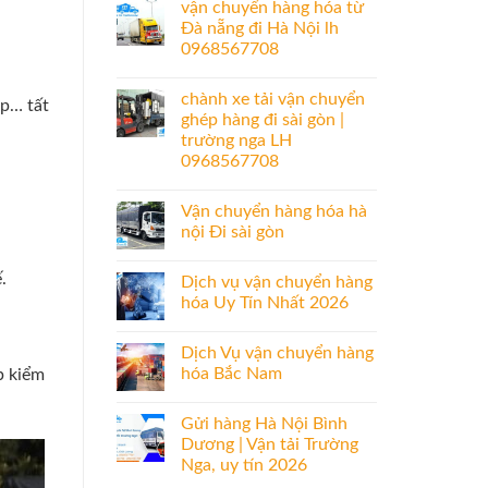
vận chuyển hàng hóa từ
Đà nẵng đi Hà Nội lh
0968567708
chành xe tải vận chuyển
ệp… tất
ghép hàng đi sài gòn |
trường nga LH
0968567708
Vận chuyển hàng hóa hà
nội Đi sài gòn
.
Dịch vụ vận chuyển hàng
hóa Uy Tín Nhất 2026
Dịch Vụ vận chuyển hàng
hóa Bắc Nam
p kiểm
Gửi hàng Hà Nội Bình
Dương | Vận tải Trường
Nga, uy tín 2026