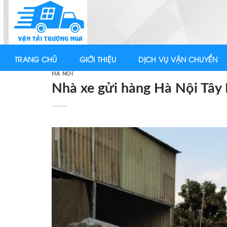
Skip
to
content
TRANG CHỦ
GIỚI THIỆU
DỊCH VỤ VẬN CHUYỂN
HÀ NỘI
Nhà xe gửi hàng Hà Nội Tây 