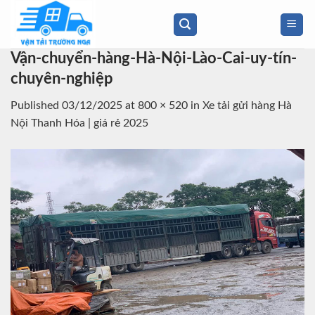
Skip
to
content
Vận-chuyển-hàng-Hà-Nội-Lào-Cai-uy-tín-
chuyên-nghiệp
Published
03/12/2025
at
800 × 520
in
Xe tải gửi hàng Hà
Nội Thanh Hóa | giá rẻ 2025