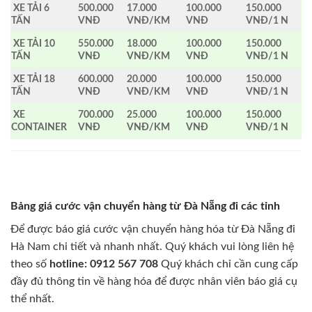
XE TẢI 6
500.000
17.000
100.000
150.000
TẤN
VNĐ
VNĐ/KM
VNĐ
VNĐ/1 N
XE TẢI 10
550.000
18.000
100.000
150.000
TẤN
VNĐ
VNĐ/KM
VNĐ
VNĐ/1 N
XE TẢI 18
600.000
20.000
100.000
150.000
TẤN
VNĐ
VNĐ/KM
VNĐ
VNĐ/1 N
XE
700.000
25.000
100.000
150.000
CONTAINER
VNĐ
VNĐ/KM
VNĐ
VNĐ/1 N
Bảng giá cước vận chuyển hàng từ Đà Nẵng đi các tỉnh
Để được báo giá cước vận chuyển hàng hóa từ Đà Nẵng đi
Hà Nam chi tiết và nhanh nhất. Quý khách vui lòng liên hệ
theo số
hotline: 0912 567 708
Quý khách chỉ cần cung cấp
đầy đủ thông tin về hàng hóa để được nhân viên báo giá cụ
thể nhất.