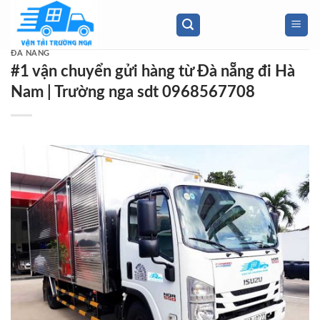
Skip
to
content
ĐÀ NẴNG
#1 vận chuyển gửi hàng từ Đà nẵng đi Hà
Nam | Trường nga sdt 0968567708