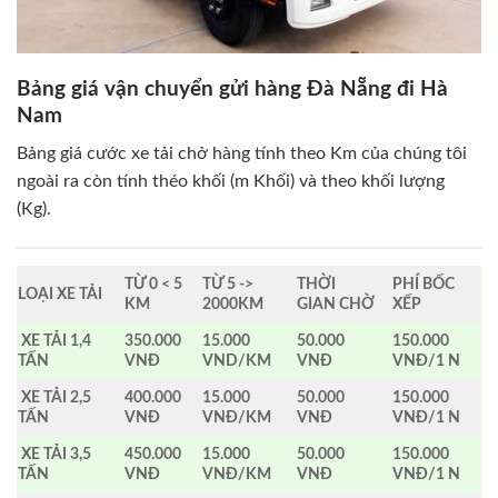
Bảng giá vận chuyển gửi hàng Đà Nẵng đi Hà
Nam
Bảng giá cước xe tải chở hàng tính theo Km của chúng tôi
ngoài ra còn tính théo khối (m Khối) và theo khối lượng
(Kg).
TỪ 0 < 5
TỪ 5 ->
THỜI
PHÍ BỐC
LOẠI XE TẢI
KM
2000KM
GIAN CHỜ
XẾP
XE TẢI 1,4
350.000
15.000
50.000
150.000
TẤN
VNĐ
VND/KM
VNĐ
VNĐ/1 N
XE TẢI 2,5
400.000
15.000
50.000
150.000
TẤN
VNĐ
VNĐ/KM
VNĐ
VNĐ/1 N
XE TẢI 3,5
450.000
15.000
50.000
150.000
TẤN
VNĐ
VNĐ/KM
VNĐ
VNĐ/1 N