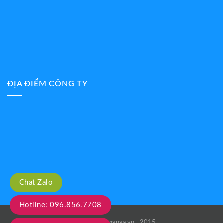
ĐỊA ĐIỂM CÔNG TY
Chat Zalo
Hotline: 096.856.7708
Copyright truongnga.vn - 2015