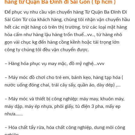
hàng từ Quận Ba Đình đi Sài Gòn ( tp hcm )
Để phục vụ nhu cầu vận chuyển hàng Từ Quận Ba Đình Đi
Sài Gòn Từ của khách hàng, chúng tôi nhận vận chuyển hầu
hết các mặt hàng có trên thị trường. trừ các loại mặt hàng
hóa cấm như hàng lậu hàng trốn thuế…vv.., từ hàng nhỏ
gọn vài chục kg đến hàng cồng kềnh hoặc tải trọng lớn
công ty chúng tôi đều vận chuyển được.
– Hàng hóa phục vụ may mặc, đồ mỹ nghệ…vvv
– Máy móc đồ chơi cho trẻ em, bánh kẹo, hàng tạp hóa (
nước uống đóng chai, trái cây sấy, quần áo, dày dép) ,…
– Máy móc và thiết bị công nghiệp: máy may, khuôn máy,
máy dập, máy ép nhựa, phôi giấy, tủ điện 3 pha, mấy ep
nhưa……
– Hóa chất tẩy rửa, hóa chất công nghiệp, dung môi công