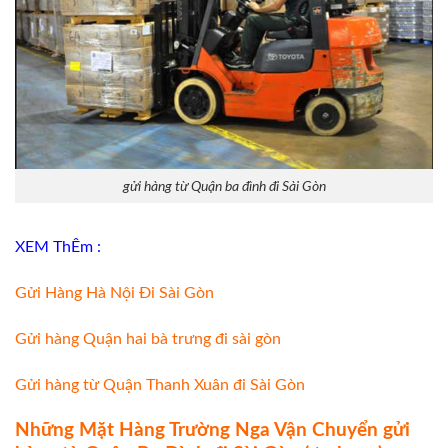
gửi hàng từ Quận ba đình đi Sài Gòn
XEM ThÊm :
Gửi Hàng Hà Nội Đi Sài Gòn
Gửi hàng Quận hai bà trưng đi sài gòn
Gửi hàng từ Quận Thanh Xuân đi Sài Gòn
Những Mặt Hàng Trường Nga Vận Chuyển gửi