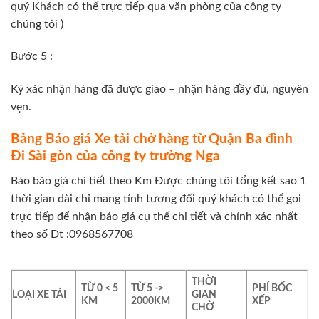
quý Khách có thể trực tiếp qua văn phòng của công ty
chúng tôi )
Bước 5 :
Ký xác nhận hàng đã được giao – nhận hàng đầy đủ, nguyên
vẹn.
Bảng Báo giá Xe tải chở hàng từ Quận Ba đình
Đi Sài gòn của công ty trường Nga
Bảo báo giá chi tiết theo Km Được chúng tôi tổng kết sao 1
thời gian dài chỉ mang tính tương đối quý khách có thể goi
trực tiếp để nhận báo giá cụ thể chi tiết và chính xác nhất
theo số Dt :0968567708
THỜI
TỪ 0 < 5
TỪ 5 ->
PHÍ BỐC
LOẠI XE TẢI
GIAN
KM
2000KM
XẾP
CHỜ