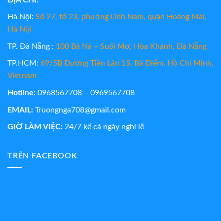
Hà Nội:
Số 27, tổ 23, phường Lĩnh Nam, quận Hoàng Mai,
Hà Nội
TP. Đà Nẵng :
100 Bà Nà – Suối Mơ, Hòa Khánh, Đà Nẵng
TP.HCM:
69/5B Đường Tiền Lân 15, Bà Điểm, Hồ Chí Minh,
Vietnam
Hotline:
0968567708 – 0969567708
EMAIL:
Truongnga708@gmail.com
GIỜ LÀM VIỆC:
24/7 kể cả ngày nghỉ lễ
TRÊN FACEBOOK