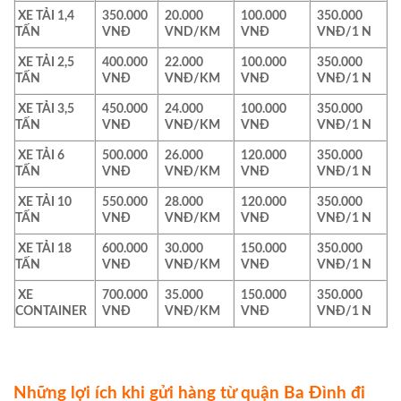
XE TẢI 1,4
350.000
20.000
100.000
350.000
TẤN
VNĐ
VND/KM
VNĐ
VNĐ/1 N
XE TẢI 2,5
400.000
22.000
100.000
350.000
TẤN
VNĐ
VNĐ/KM
VNĐ
VNĐ/1 N
XE TẢI 3,5
450.000
24.000
100.000
350.000
TẤN
VNĐ
VNĐ/KM
VNĐ
VNĐ/1 N
XE TẢI 6
500.000
26.000
120.000
350.000
TẤN
VNĐ
VNĐ/KM
VNĐ
VNĐ/1 N
XE TẢI 10
550.000
28.000
120.000
350.000
TẤN
VNĐ
VNĐ/KM
VNĐ
VNĐ/1 N
XE TẢI 18
600.000
30.000
150.000
350.000
TẤN
VNĐ
VNĐ/KM
VNĐ
VNĐ/1 N
XE
700.000
35.000
150.000
350.000
CONTAINER
VNĐ
VNĐ/KM
VNĐ
VNĐ/1 N
Những lợi ích khi gửi hàng từ quận Ba Đình đi