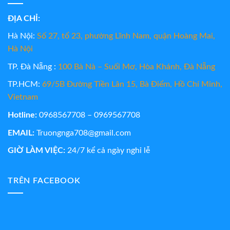
ĐỊA CHỈ:
Hà Nội:
Số 27, tổ 23, phường Lĩnh Nam, quận Hoàng Mai,
Hà Nội
TP. Đà Nẵng :
100 Bà Nà – Suối Mơ, Hòa Khánh, Đà Nẵng
TP.HCM:
69/5B Đường Tiền Lân 15, Bà Điểm, Hồ Chí Minh,
Vietnam
Hotline:
0968567708 – 0969567708
EMAIL:
Truongnga708@gmail.com
GIỜ LÀM VIỆC:
24/7 kể cả ngày nghỉ lễ
TRÊN FACEBOOK