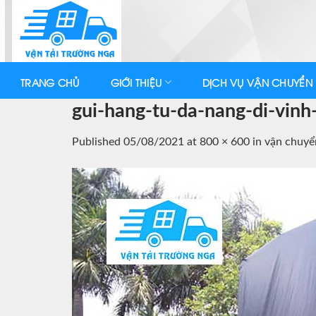
Skip
to
content
TRANG CHỦ
GIỚI THIỆU
DỊCH VỤ VẬN CHUYỂN
gui-hang-tu-da-nang-di-vinh
Published
05/08/2021
at
800 × 600
in
vận chuyể