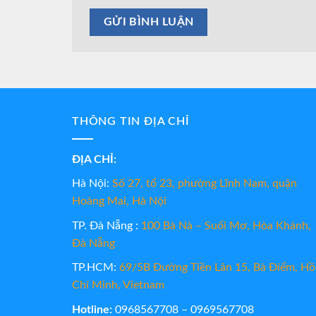
THÔNG TIN ĐỊA CHỈ
ĐỊA CHỈ:
Hà Nội:
Số 27, tổ 23, phường Lĩnh Nam, quận
Hoàng Mai, Hà Nội
TP. Đà Nẵng :
100 Bà Nà – Suối Mơ, Hòa Khánh,
Đà Nẵng
TP.HCM:
69/5B Đường Tiền Lân 15, Bà Điểm, Hồ
Chí Minh, Vietnam
Hotline:
0968567708 – 0969567708