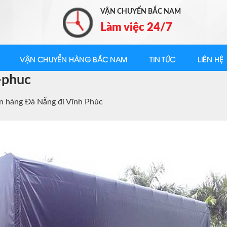
VẬN CHUYỂN BẮC NAM
Làm việc 24/7
VẬN CHUYỂN HÀNG BẮC NAM
TIN TỨC
LIÊN HỆ
-phuc
n hàng Đà Nẵng đi Vĩnh Phúc