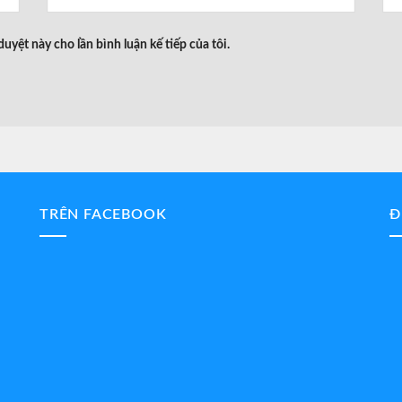
duyệt này cho lần bình luận kế tiếp của tôi.
TRÊN FACEBOOK
Đ