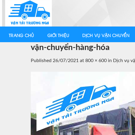
Skip
to
content
TRANG CHỦ
GIỚI THIỆU
DỊCH VỤ VẬN CHUYỂN
vận-chuyển-hàng-hóa
Published
26/07/2021
at
800 × 600
in
Dịch vụ v