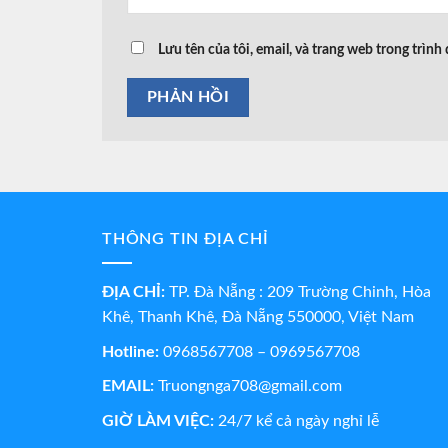
Lưu tên của tôi, email, và trang web trong trình 
THÔNG TIN ĐỊA CHỈ
ĐỊA CHỈ:
TP. Đà Nẵng : 209 Trường Chinh, Hòa
Khê, Thanh Khê, Đà Nẵng 550000, Việt Nam
Hotline:
0968567708 – 0969567708
EMAIL:
Truongnga708@gmail.com
GIỜ LÀM VIỆC:
24/7 kể cả ngày nghỉ lễ