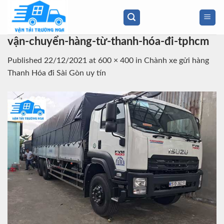
Skip
to
content
vận-chuyển-hàng-từ-thanh-hóa-đi-tphcm
Published
22/12/2021
at
600 × 400
in
Chành xe gửi hàng
Thanh Hóa đi Sài Gòn uy tín