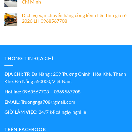
Chí Minh
Dịch vụ vận chuyển hàng cồng kềnh liên tỉnh giá rẻ
2026 LH 0968567708
THÔNG TIN ĐỊA CHỈ
ĐỊA CHỈ:
TP. Đà Nẵng : 209 Trường Chinh, Hòa Khê, Thanh
Khê, Đà Nẵng 550000, Việt Nam
Hotline:
0968567708 – 0969567708
EMAIL:
Truongnga708@gmail.com
GIỜ LÀM VIỆC:
24/7 kể cả ngày nghỉ lễ
TRÊN FACEBOOK