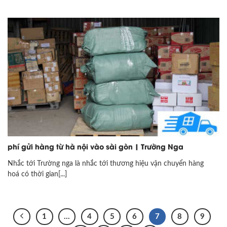
phí gửi hàng từ hà nội vào sài gòn | Trường Nga
Nhắc tới Trường nga là nhắc tới thương hiệu vận chuyển hàng
hoá có thời gian[...]
1
…
4
5
6
7
8
9