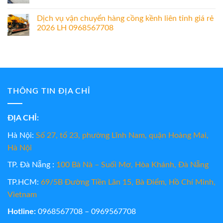
Dịch vụ vận chuyển hàng cồng kềnh liên tỉnh giá rẻ
2026 LH 0968567708
THÔNG TIN ĐỊA CHỈ
ĐỊA CHỈ:
Hà Nội:
Số 27, tổ 23, phường Lĩnh Nam, quận Hoàng Mai,
Hà Nội
TP. Đà Nẵng :
100 Bà Nà – Suối Mơ, Hòa Khánh, Đà Nẵng
TP.HCM:
69/5B Đường Tiền Lân 15, Bà Điểm, Hồ Chí Minh,
Vietnam
Hotline:
0968567708 – 0969567708