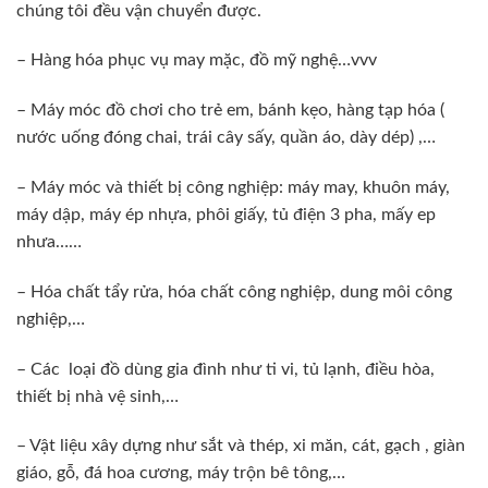
chúng tôi đều vận chuyển được.
– Hàng hóa phục vụ may mặc, đồ mỹ nghệ…vvv
– Máy móc đồ chơi cho trẻ em, bánh kẹo, hàng tạp hóa (
nước uống đóng chai, trái cây sấy, quần áo, dày dép) ,…
– Máy móc và thiết bị công nghiệp: máy may, khuôn máy,
máy dập, máy ép nhựa, phôi giấy, tủ điện 3 pha, mấy ep
nhưa……
– Hóa chất tẩy rửa, hóa chất công nghiệp, dung môi công
nghiệp,…
– Các loại đồ dùng gia đình như ti vi, tủ lạnh, điều hòa,
thiết bị nhà vệ sinh,…
– Vật liệu xây dựng như sắt và thép, xi măn, cát, gạch , giàn
giáo, gỗ, đá hoa cương, máy trộn bê tông,…