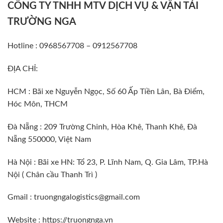
CÔNG TY TNHH MTV DỊCH VỤ & VẬN TẢI
TRƯỜNG NGA
Hotline : 0968567708 – 0912567708
ĐỊA CHỈ:
HCM : Bãi xe Nguyễn Ngọc, Số 60 Ấp Tiền Lân, Bà Điểm,
Hóc Môn, THCM
Đà Nẵng : 209 Trường Chinh, Hòa Khê, Thanh Khê, Đà
Nẵng 550000, Việt Nam
Hà Nội : Bãi xe HN: Tổ 23, P. Lĩnh Nam, Q. Gia Lâm, TP.Hà
Nội ( Chân cầu Thanh Trì )
Gmail : truongngalogistics@gmail.com
Website :
https://truongnga.vn