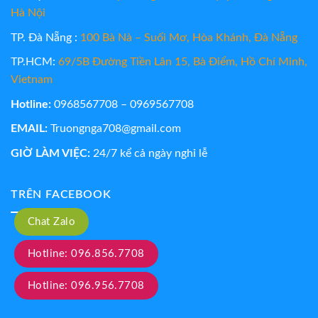
Hà Nội
TP. Đà Nẵng :
100 Bà Nà – Suối Mơ, Hòa Khánh, Đà Nẵng
TP.HCM:
69/5B Đường Tiền Lân 15, Bà Điểm, Hồ Chí Minh,
Vietnam
Hotline:
0968567708 – 0969567708
EMAIL:
Truongnga708@gmail.com
GIỜ LÀM VIỆC:
24/7 kể cả ngày nghỉ lễ
TRÊN FACEBOOK
Chat Zalo
Hotline: 096.856.7708
Hotline: 096.956.7708