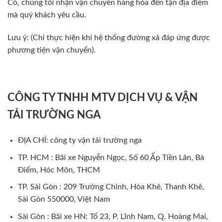
Có, chúng tôi nhận vận chuyển hàng hóa đến tận địa điểm
mà quý khách yêu cầu.
Lưu ý: (Chỉ thực hiện khi hệ thống đường xá đáp ứng được
phương tiện vận chuyển).
CÔNG TY TNHH MTV DỊCH VỤ & VẬN
TẢI TRƯỜNG NGA
ĐỊA CHỈ: công ty vận tải trường nga
TP. HCM : Bãi xe Nguyễn Ngọc, Số 60 Ấp Tiền Lân, Bà
Điểm, Hóc Môn, THCM
TP. Sài Gòn : 209 Trường Chinh, Hòa Khê, Thanh Khê,
Sài Gòn 550000, Việt Nam
Sài Gòn : Bãi xe HN: Tổ 23, P. Lĩnh Nam, Q. Hoàng Mai,